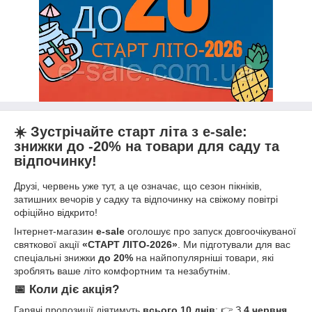
☀️ Зустрічайте старт літа з e-sale:
знижки до -20% на товари для саду та
відпочинку!
Друзі, червень уже тут, а це означає, що сезон пікніків,
затишних вечорів у садку та відпочинку на свіжому повітрі
офіційно відкрито!
Інтернет-магазин
e-sale
оголошує про запуск довгоочікуваної
святкової акції
«СТАРТ ЛІТО-2026»
. Ми підготували для вас
спеціальні знижки
до 20%
на найпопулярніші товари, які
зроблять ваше літо комфортним та незабутнім.
📅 Коли діє акція?
Гарячі пропозиції діятимуть
всього 10 днів
: 👉 З
4 червня