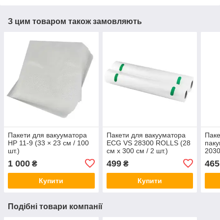
З цим товаром також замовляють
Пакети для вакууматора
Пакети для вакууматора
Паке
HP 11-9 (33 × 23 см / 100
ECG VS 28300 ROLLS (28
паку
шт.)
см х 300 см / 2 шт.)
2030
см)
1 000
499
465
₴
₴
Купити
Купити
Подібні товари компанії