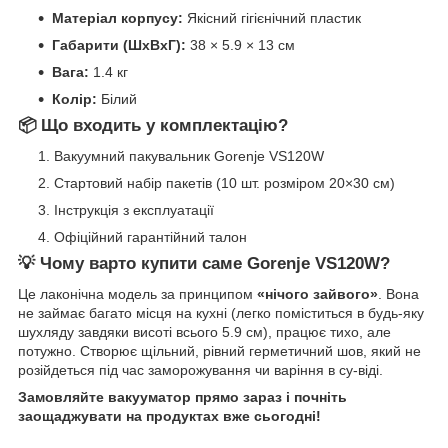
Матеріал корпусу:
Якісний гігієнічний пластик
Габарити (ШхВхГ):
38 × 5.9 × 13 см
Вага:
1.4 кг
Колір:
Білий
📦 Що входить у комплектацію?
Вакуумний пакувальник Gorenje VS120W
Стартовий набір пакетів (10 шт. розміром 20×30 см)
Інструкція з експлуатації
Офіційний гарантійний талон
💡 Чому варто купити саме Gorenje VS120W?
Це лаконічна модель за принципом
«нічого зайвого»
. Вона
не займає багато місця на кухні (легко поміститься в будь-яку
шухляду завдяки висоті всього 5.9 см), працює тихо, але
потужно. Створює щільний, рівний герметичний шов, який не
розійдеться під час заморожування чи варіння в су-віді.
Замовляйте вакууматор прямо зараз і почніть
заощаджувати на продуктах вже сьогодні!