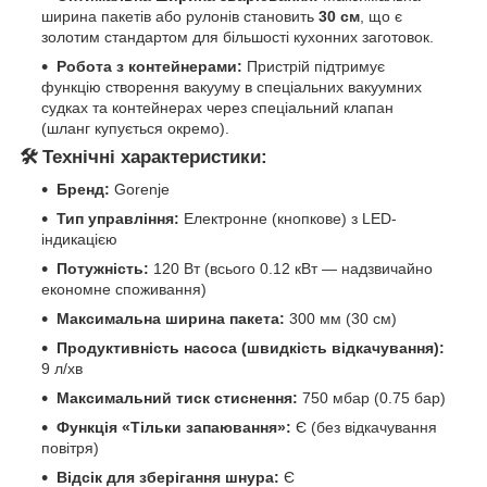
ширина пакетів або рулонів становить
30 см
, що є
золотим стандартом для більшості кухонних заготовок.
Робота з контейнерами:
Пристрій підтримує
функцію створення вакууму в спеціальних вакуумних
судках та контейнерах через спеціальний клапан
(шланг купується окремо).
🛠 Технічні характеристики:
Бренд:
Gorenje
Тип управління:
Електронне (кнопкове) з LED-
індикацією
Потужність:
120 Вт (всього 0.12 кВт — надзвичайно
економне споживання)
Максимальна ширина пакета:
300 мм (30 см)
Продуктивність насоса (швидкість відкачування):
9 л/хв
Максимальний тиск стиснення:
750 мбар (0.75 бар)
Функція «Тільки запаювання»:
Є (без відкачування
повітря)
Відсік для зберігання шнура:
Є