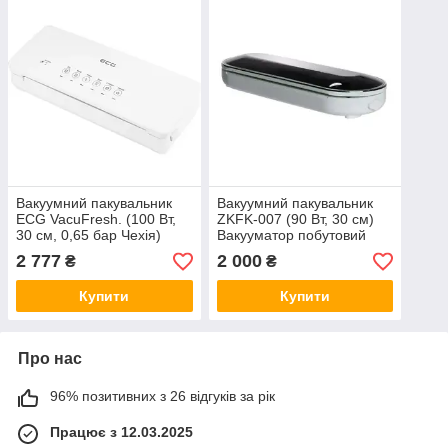
Вакуумний пакувальник
Вакуумний пакувальник
ECG VacuFresh. (100 Вт,
ZKFK-007 (90 Вт, 30 см)
30 см, 0,65 бар Чехія)
Вакууматор побутовий
Вакууматор для продуктів.
для сухих та вологих
2 777
2 000
₴
₴
продуктів
Купити
Купити
Про нас
96% позитивних з 26 відгуків за рік
Працює з 12.03.2025