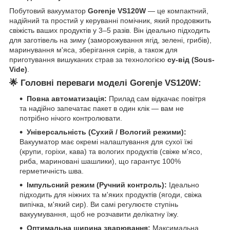
Побутовий вакууматор
Gorenje VS120W
— це компактний,
надійний та простий у керуванні помічник, який продовжить
свіжість ваших продуктів у 3–5 разів. Він ідеально підходить
для заготівель на зиму (заморожування ягід, зелені, грибів),
маринування м'яса, зберігання сирів, а також для
приготування вишуканих страв за технологією
су-від (Sous-
Vide)
.
🌟 Головні переваги моделі Gorenje VS120W:
Повна автоматизація:
Прилад сам відкачає повітря
та надійно запечатає пакет в один клік — вам не
потрібно нічого контролювати.
Універсальність (Сухий / Вологий режими):
Вакууматор має окремі налаштування для сухої їжі
(крупи, горіхи, кава) та вологих продуктів (свіже м'ясо,
риба, мариновані шашлики), що гарантує 100%
герметичність шва.
Імпульсний режим (Ручний контроль):
Ідеально
підходить для ніжних та м'яких продуктів (ягоди, свіжа
випічка, м'який сир). Ви самі регулюєте ступінь
вакуумування, щоб не розчавити делікатну їжу.
Оптимальна ширина зварювання:
Максимальна