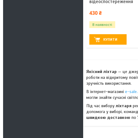
відеоспостереження
430 ₴
В наявності
КУПИТИ
Якісний ліхтар
— це джере
роботи на відкритому пові
зручність використання.
В інтернет-магазині
e-sale
могли знайти сучасні світ
Під час вибору
ліхтаря
рек
допомога у виборі, коман
швидкою доставкою
по 