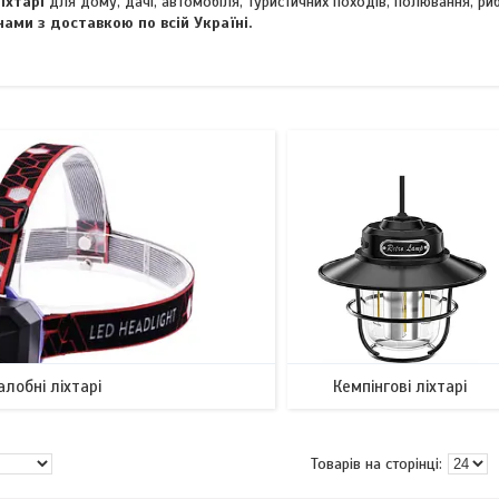
іхтарі
для дому, дачі, автомобіля, туристичних походів, полювання, риб
ами з доставкою по всій Україні.
алобні ліхтарі
Кемпінгові ліхтарі