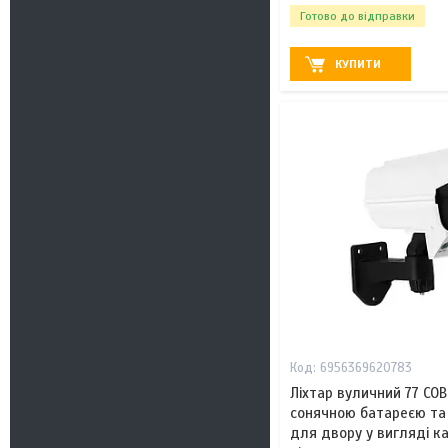
Готово до відправки
КУПИТИ
6956369620783
Ліхтар вуличний 77 COB
сонячною батареєю та 
для двору у вигляді к