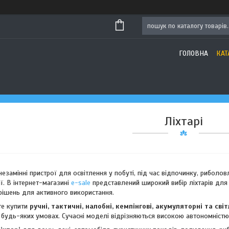
ГОЛОВНА
КАТ
Ліхтарі
2
2
незамінні пристрої для освітлення у побуті, під час відпочинку, риболов
ї. В інтернет-магазині
e-sale
представлений широкий вибір ліхтарів для
рішень для активного використання.
е купити
ручні, тактичні, налобні, кемпінгові, акумуляторні та сві
будь-яких умовах. Сучасні моделі відрізняються високою автономністю,