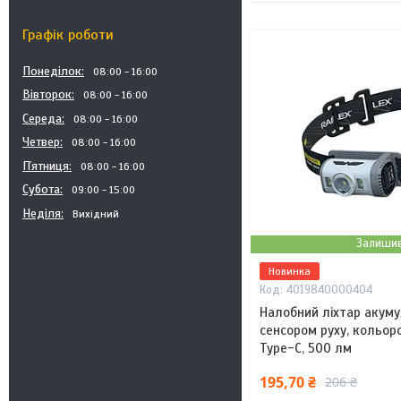
Графік роботи
Понеділок
08:00
16:00
Вівторок
08:00
16:00
Середа
08:00
16:00
Четвер
08:00
16:00
Пʼятниця
08:00
16:00
Субота
09:00
15:00
Неділя
Вихідний
Залишив
Новинка
4019840000404
Налобний ліхтар акуму
сенсором руху, кольоро
Type-C, 500 лм
195,70 ₴
206 ₴