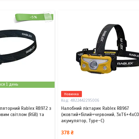
–5%
ся 1 день
Новинка
4822442295006
ляторний Rablex RB972 з
Налобний ліхтарик Rablex RB967
вим світлом (RGB) та
(жовтий+білий+червоний, 3хT6+4хCOB
акумулятор, Type-C)
378 ₴