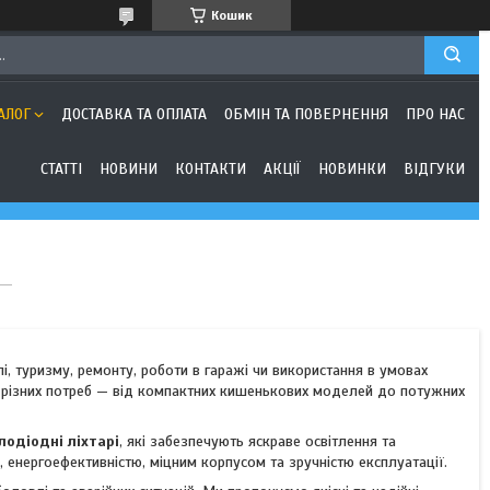
Кошик
АЛОГ
ДОСТАВКА ТА ОПЛАТА
ОБМІН ТА ПОВЕРНЕННЯ
ПРО НАС
СТАТТІ
НОВИНИ
КОНТАКТИ
АКЦІЇ
НОВИНКИ
ВІДГУКИ
лі, туризму, ремонту, роботи в гаражі чи використання в умовах
 різних потреб — від компактних кишенькових моделей до потужних
тлодіодні ліхтарі
, які забезпечують яскраве освітлення та
 енергоефективністю, міцним корпусом та зручністю експлуатації.