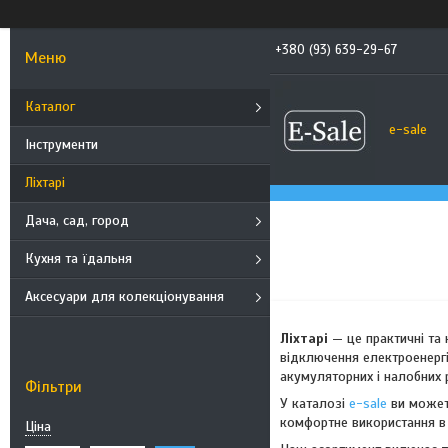
+380 (93) 639-29-67
Каталог
e-sale
Інструменти
Ліхтарі
Дача, сад, город
Кухня та їдальня
Аксесуари для колекціонування
Ліхтарі
— це практичні та 
відключення електроенергі
акумуляторних і налобних 
Фільтри
У каталозі
e-sale
ви может
комфортне використання в 
Ціна