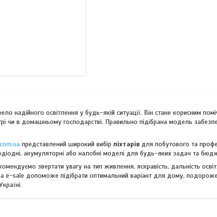
ло надійного освітлення у будь-якій ситуації. Він стане корисним помі
трі чи в домашньому господарстві. Правильно підібрана модель забезп
.com.ua
представлений широкий вибір
ліхтарів
для побутового та профе
лодіодні, акумуляторні або налобні моделі для будь-яких задач та бюд
омендуємо звертати увагу на тип живлення, яскравість, дальність осві
да e-sale допоможе підібрати оптимальний варіант для дому, подороже
Україні.