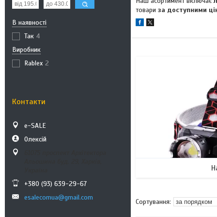
Наш асортимент включає
л
товари
за доступними цін
В наявності
Так
4
Виробник
Rablex
2
Контакти
e-SALE
Олексій
61075 проспект Архітектора
Альошина буд. 29, Харків,
Н
Україна
+380 (93) 639-29-67
esalecomua@gmail.com